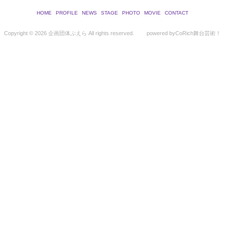
HOME
PROFILE
NEWS
STAGE
PHOTO
MOVIE
CONTACT
Copyright ©
2026 企画団体ぷえら All rights reserved.
powered by
CoRich舞台芸術！