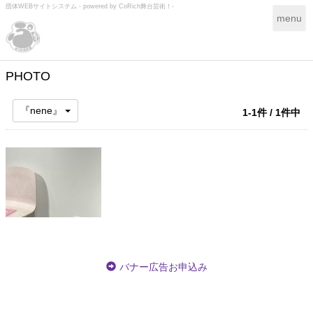
団体WEBサイトシステム - powered by
CoRich舞台芸術！-
T
menu
o
g
g
l
PHOTO
e
n
『nene』
1-1件 / 1件中
a
v
i
g
a
t
i
o
n
バナー広告お申込み